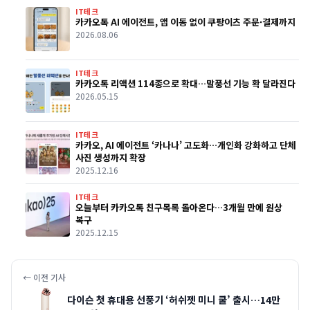
IT테크
카카오톡 AI 에이전트, 앱 이동 없이 쿠팡이츠 주문·결제까지
2026.08.06
IT테크
카카오톡 리액션 114종으로 확대…말풍선 기능 확 달라진다
2026.05.15
IT테크
카카오, AI 에이전트 ‘카나나’ 고도화…개인화 강화하고 단체
사진 생성까지 확장
2025.12.16
IT테크
오늘부터 카카오톡 친구목록 돌아온다…3개월 만에 원상
복구
2025.12.15
← 이전 기사
다이슨 첫 휴대용 선풍기 ‘허쉬젯 미니 쿨’ 출시…14만