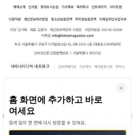
매체소개
인사말
찾아오시는길
기사제보
독자투고
인트라위키
사이트맵
이용약관
개인정보처리방침
청소년보호정책
저작권보호정책
이메일무단수집거부
의장: 김기태
대표: 김동석
개인정보책임자: 이경은
사업자번호: 553-81-03698
이메일:
info@intramagazine.com
주소: 서울특별시 구로구 디지털로26길 43, R동 1910-1호 (대륭포스트타워8차)
인터넷신문 신문발행번호 ㅣ 서울특별시 아55702
사바나미디어 네트워크
인트라매거진
이슈데이
케이팝포스트
위닥스
×
홈 화면에 추가하고 바로
여세요
인트라매거진의 모든 콘텐츠(기사)는 저작권법의 보호를 받으며, 무단 전재, 복사, 배포
검색 없이 한 번에 다시 방문할 수 있어요.
등을 금합니다.
© 2024–2026 인트라매거진. All Rights Reserved