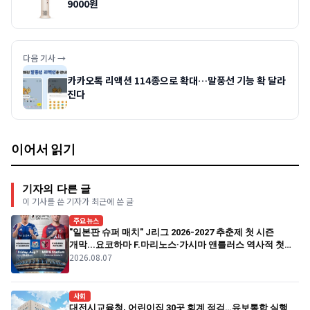
9000원
다음 기사 →
카카오톡 리액션 114종으로 확대…말풍선 기능 확 달라
진다
이어서 읽기
기자의 다른 글
이 기사를 쓴 기자가 최근에 쓴 글
주요뉴스
"일본판 슈퍼 매치" J리그 2026-2027 추춘제 첫 시즌
개막...요코하마 F.마리노스·가시마 앤틀러스 역사적 첫
2026.08.07
경기
사회
대전시교육청, 어린이집 30곳 회계 점검…유보통합 실행