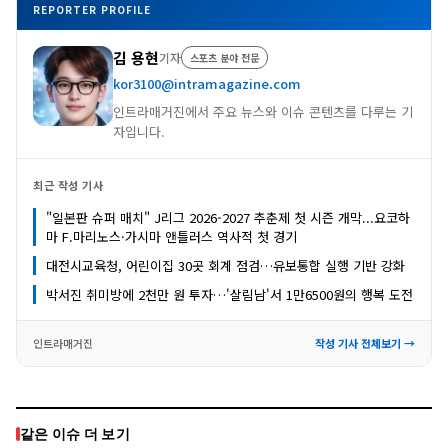
REPORTER PROFILE
김 용현
기자
스포츠 분야 전문
kor3100@intramagazine.com
인트라매거진에서 주요 뉴스와 이슈 콘텐츠를 다루는 기
자입니다.
최근 작성 기사
"일본판 슈퍼 매치" J리그 2026-2027 추춘제 첫 시즌 개막...요코하
마 F.마리노스·가시마 앤틀러스 역사적 첫 경기
대전시교육청, 어린이집 30곳 회계 점검…유보통합 실행 기반 강화
박서진 취미방에 2천만 원 투자…'살림남'서 1만6500원의 행복 도전
인트라매거진
작성 기사 전체보기 →
같은 이슈 더 보기