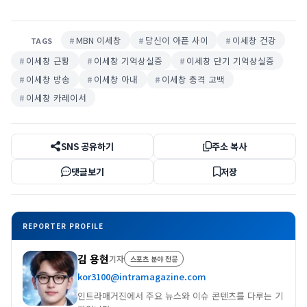
MBN 이세창
당신이 아픈 사이
이세창 건강
TAGS
이세창 근황
이세창 기억상실증
이세창 단기 기억상실증
이세창 방송
이세창 아내
이세창 충격 고백
이세창 카레이서
SNS 공유하기
주소 복사
댓글보기
저장
REPORTER PROFILE
김 용현
기자
스포츠 분야 전문
kor3100@intramagazine.com
인트라매거진에서 주요 뉴스와 이슈 콘텐츠를 다루는 기