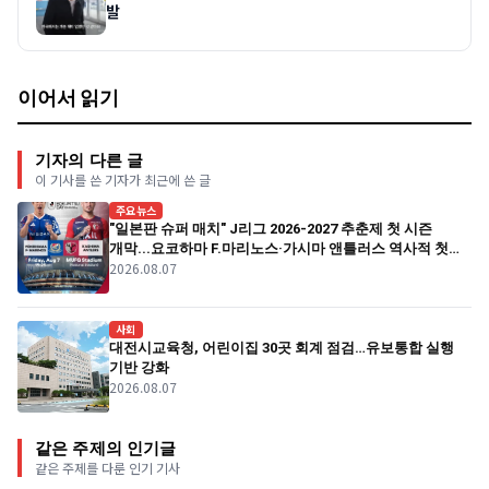
발
이어서 읽기
기자의 다른 글
이 기사를 쓴 기자가 최근에 쓴 글
주요뉴스
"일본판 슈퍼 매치" J리그 2026-2027 추춘제 첫 시즌
개막...요코하마 F.마리노스·가시마 앤틀러스 역사적 첫
2026.08.07
경기
사회
대전시교육청, 어린이집 30곳 회계 점검…유보통합 실행
기반 강화
2026.08.07
같은 주제의 인기글
같은 주제를 다룬 인기 기사