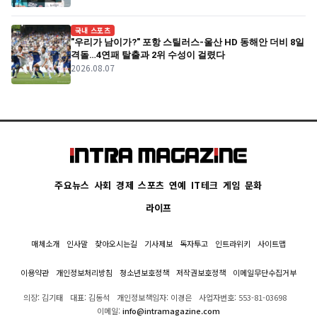
국내 스포츠
"우리가 남이가?" 포항 스틸러스-울산 HD 동해안 더비 8일
격돌…4연패 탈출과 2위 수성이 걸렸다
2026.08.07
주요뉴스
사회
경제
스포츠
연예
IT테크
게임
문화
라이프
매체소개
인사말
찾아오시는길
기사제보
독자투고
인트라위키
사이트맵
이용약관
개인정보처리방침
청소년보호정책
저작권보호정책
이메일무단수집거부
의장: 김기태
대표: 김동석
개인정보책임자: 이경은
사업자번호: 553-81-03698
이메일:
info@intramagazine.com