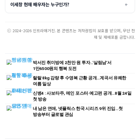
이세창 현재 배우자는 누구인가?
ⓒ 2024–2026 인트라매거진. 본 콘텐츠는 저작권법의 보호를 받으며, 무단 전
재 및 재배포를 금합니다.
박서진 취미방에 2천만 원 투자…'살림남'서
1만6500원의 행복 도전
랄랄 8kg 감량 후 수영복 근황 공개…계곡서 유쾌한
여름 일상
신병4 : 사보타주, 메인 포스터·예고편 공개…8월 24일
첫 방송
내 남은 연애, 넷플릭스 한국 시리즈 9위 진입…첫
방송부터 글로벌 관심