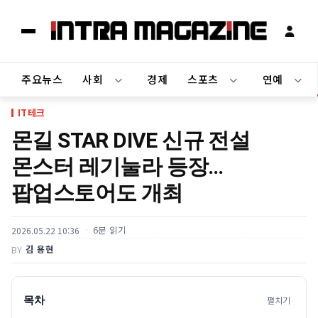
주요뉴스
사회
경제
스포츠
연예
IT테크
몬길 STAR DIVE 신규 전설
몬스터 레기눌라 등장…
팝업스토어도 개최
6분 읽기
2026.05.22 10:36
김 용현
BY
목차
펼치기