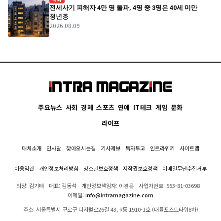
전세사기 피해자 4만 명 돌파, 4명 중 3명은 40세 미만
청년층
2026.08.09
주요뉴스
사회
경제
스포츠
연예
IT테크
게임
문화
라이프
매체소개
인사말
찾아오시는길
기사제보
독자투고
인트라위키
사이트맵
이용약관
개인정보처리방침
청소년보호정책
저작권보호정책
이메일무단수집거부
의장: 김기태
대표: 김동석
개인정보책임자: 이경은
사업자번호: 553-81-03698
이메일:
info@intramagazine.com
주소: 서울특별시 구로구 디지털로26길 43, R동 1910-1호 (대륭포스트타워8차)