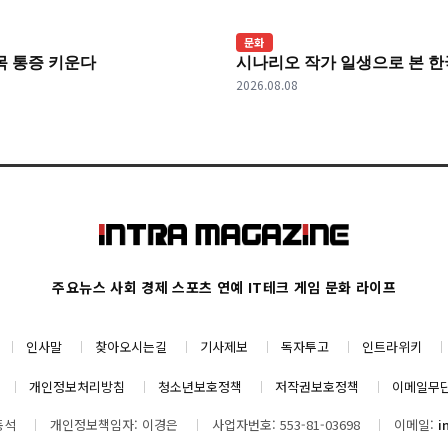
문화
목 통증 키운다
시나리오 작가 일생으로 본 한국
2026.08.08
주요뉴스
사회
경제
스포츠
연예
IT테크
게임
문화
라이프
인사말
찾아오시는길
기사제보
독자투고
인트라위키
개인정보처리방침
청소년보호정책
저작권보호정책
이메일무
동석
개인정보책임자: 이경은
사업자번호: 553-81-03698
이메일:
i