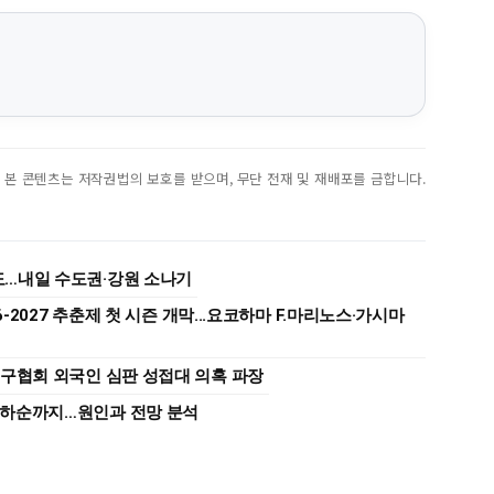
진. 본 콘텐츠는 저작권법의 보호를 받으며, 무단 전재 및 재배포를 금합니다.
9도…내일 수도권·강원 소나기
6-2027 추춘제 첫 시즌 개막...요코하마 F.마리노스·가시마
축구협회 외국인 심판 성접대 의혹 파장
고 하순까지…원인과 전망 분석