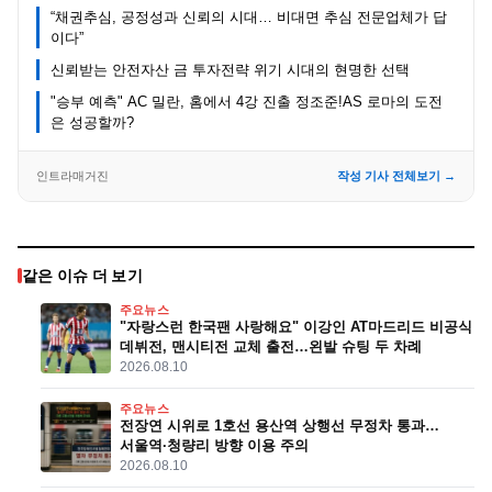
“채권추심, 공정성과 신뢰의 시대… 비대면 추심 전문업체가 답
이다”
신뢰받는 안전자산 금 투자전략 위기 시대의 현명한 선택
"승부 예측" AC 밀란, 홈에서 4강 진출 정조준!AS 로마의 도전
은 성공할까?
인트라매거진
작성 기사 전체보기 →
같은 이슈 더 보기
주요뉴스
"자랑스런 한국팬 사랑해요" 이강인 AT마드리드 비공식
데뷔전, 맨시티전 교체 출전…왼발 슈팅 두 차례
2026.08.10
주요뉴스
전장연 시위로 1호선 용산역 상행선 무정차 통과…
서울역·청량리 방향 이용 주의
2026.08.10