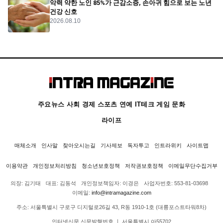
악력 약한 노인 85%가 근감소증, 손아귀 힘으로 보는 노년
건강 신호
2026.08.10
주요뉴스
사회
경제
스포츠
연예
IT테크
게임
문화
라이프
매체소개
인사말
찾아오시는길
기사제보
독자투고
인트라위키
사이트맵
이용약관
개인정보처리방침
청소년보호정책
저작권보호정책
이메일무단수집거부
의장: 김기태
대표: 김동석
개인정보책임자: 이경은
사업자번호: 553-81-03698
이메일:
info@intramagazine.com
주소: 서울특별시 구로구 디지털로26길 43, R동 1910-1호 (대륭포스트타워8차)
인터넷신문 신문발행번호 ㅣ 서울특별시 아55702