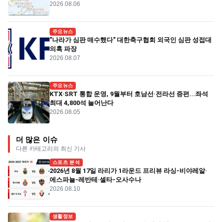
2026.08.06
주요뉴스
"나라가 심판 매수했다" 대한축구협회 외국인 심판 성접대
의혹 파장
2026.08.07
주요뉴스
KTX·SRT 통합 운영, 9월부터 호남선·전라선 증편...좌석
최대 4,800석 늘어난다
2026.08.05
더 많은 이슈
다른 카테고리의 최신 기사
스포츠 분석
2026년 8월 17일 라리가 1라운드 프리뷰 라싱-비야레알·
에스파뇰-레반테·셀타-오사수나
2026.08.10
생활정보