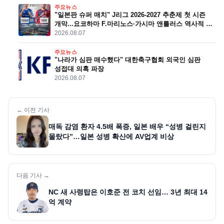
주요뉴스
"일본판 슈퍼 매치" J리그 2026-2027 추춘제 첫 시즌
개막...요코하마 F.마리노스·가시마 앤틀러스 역사적 첫
경기
2026.08.07
주요뉴스
"나라가 심판 매수했다" 대한축구협회 외국인 심판
성접대 의혹 파장
2026.08.07
← 이전 기사
매독 감염 환자 4.5배 폭증, 일본 배우 “성병 걸린지
몰랐다”…일본 성병 확산에 AV업계 비상
다음 기사 →
NC 새 사령탑은 이호준 전 코치 선임… 3년 최대 14
억 계약