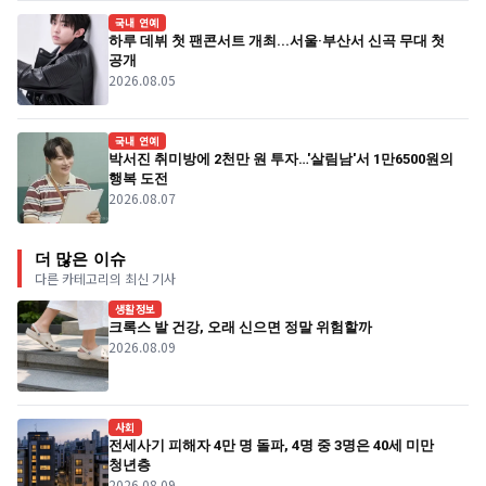
국내 연예
하루 데뷔 첫 팬콘서트 개최...서울·부산서 신곡 무대 첫
공개
2026.08.05
국내 연예
박서진 취미방에 2천만 원 투자…'살림남'서 1만6500원의
행복 도전
2026.08.07
더 많은 이슈
다른 카테고리의 최신 기사
생활정보
크록스 발 건강, 오래 신으면 정말 위험할까
2026.08.09
사회
전세사기 피해자 4만 명 돌파, 4명 중 3명은 40세 미만
청년층
2026.08.09