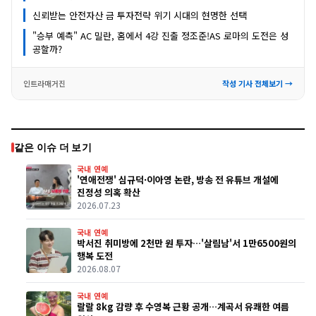
신뢰받는 안전자산 금 투자전략 위기 시대의 현명한 선택
"승부 예측" AC 밀란, 홈에서 4강 진출 정조준!AS 로마의 도전은 성
공할까?
인트라매거진
작성 기사 전체보기 →
같은 이슈 더 보기
국내 연예
'연애전쟁' 심규덕·이아영 논란, 방송 전 유튜브 개설에
진정성 의혹 확산
2026.07.23
국내 연예
박서진 취미방에 2천만 원 투자…'살림남'서 1만6500원의
행복 도전
2026.08.07
국내 연예
랄랄 8kg 감량 후 수영복 근황 공개…계곡서 유쾌한 여름