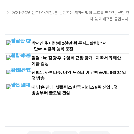
ⓒ 2024–2026 인트라매거진. 본 콘텐츠는 저작권법의 보호를 받으며, 무단 전
재 및 재배포를 금합니다.
박서진 취미방에 2천만 원 투자…'살림남'서
1만6500원의 행복 도전
랄랄 8kg 감량 후 수영복 근황 공개…계곡서 유쾌한
여름 일상
신병4 : 사보타주, 메인 포스터·예고편 공개…8월 24일
첫 방송
내 남은 연애, 넷플릭스 한국 시리즈 9위 진입…첫
방송부터 글로벌 관심