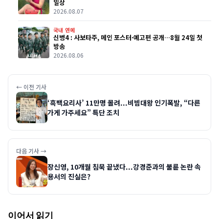
일상
2026.08.07
국내 연예
신병4 : 사보타주, 메인 포스터·예고편 공개…8월 24일 첫
방송
2026.08.06
← 이전 기사
‘흑백요리사’ 11만명 몰려...비빔대왕 인기폭발, “다른
가게 가주세요” 특단 조치
다음 기사 →
장신영, 10개월 침묵 끝냈다...강경준과의 불륜 논란 속
용서의 진실은?
이어서 읽기