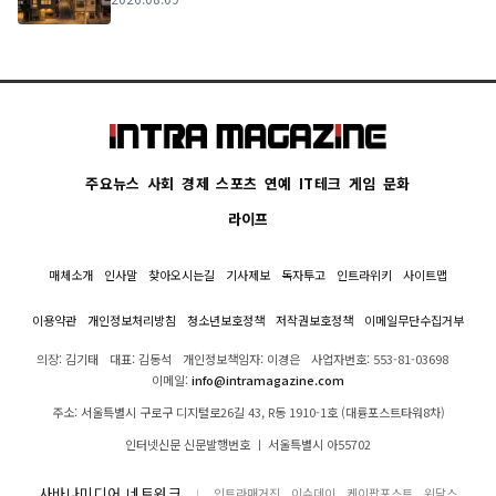
주요뉴스
사회
경제
스포츠
연예
IT테크
게임
문화
라이프
매체소개
인사말
찾아오시는길
기사제보
독자투고
인트라위키
사이트맵
이용약관
개인정보처리방침
청소년보호정책
저작권보호정책
이메일무단수집거부
의장: 김기태
대표: 김동석
개인정보책임자: 이경은
사업자번호: 553-81-03698
이메일:
info@intramagazine.com
주소: 서울특별시 구로구 디지털로26길 43, R동 1910-1호 (대륭포스트타워8차)
인터넷신문 신문발행번호 ㅣ 서울특별시 아55702
사바나미디어 네트워크
인트라매거진
이슈데이
케이팝포스트
위닥스