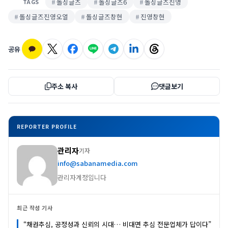
돌싱글즈
돌싱글즈6
돌싱글즈진영
TAGS
돌싱글즈진영오열
돌싱글즈창현
진영창현
공유
주소 복사
댓글보기
REPORTER PROFILE
관리자
기자
info@sabanamedia.com
관리자계정입니다
최근 작성 기사
“채권추심, 공정성과 신뢰의 시대… 비대면 추심 전문업체가 답이다”