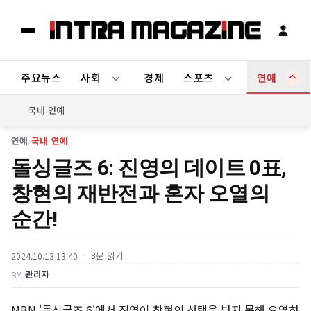
주요뉴스
사회
경제
스포츠
연예
국내 연예
연예
›
국내 연예
돌싱글즈 6: 진영의 데이트 0표,
창현의 재반전과 혼자 오열의
순간!
3분 읽기
2024.10.13 13:40
관리자
BY
MBN '돌싱글즈 6'에서 진영이 창현의 선택을 받지 못해 오열하